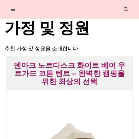
컨
MENU
텐
가정 및 정원
츠
로
건
추천 가정 및 정원을 소개합니다
너
덴마크 노르디스크 화이트 베어 우
뛰
트가드 코튼 텐트 – 완벽한 캠핑을
기
위한 최상의 선택