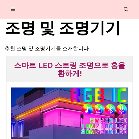
컨
MENU
텐
조명 및 조명기기
츠
로
건
추천 조명 및 조명기기를 소개합니다
너
스마트 LED 스트링 조명으로 홈을
뛰
환하게!
기