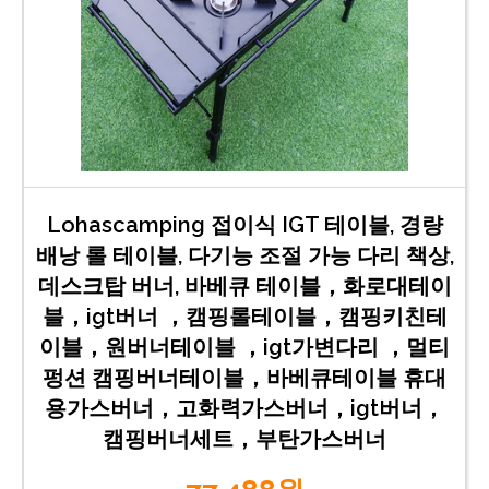
Lohascamping 접이식 IGT 테이블, 경량
배낭 롤 테이블, 다기능 조절 가능 다리 책상,
데스크탑 버너, 바베큐 테이블，화로대테이
블，igt버너 ，캠핑롤테이블，캠핑키친테
이블，원버너테이블 ，igt가변다리 ，멀티
펑션 캠핑버너테이블，바베큐테이블 휴대
용가스버너，고화력가스버너，igt버너，
캠핑버너세트，부탄가스버너