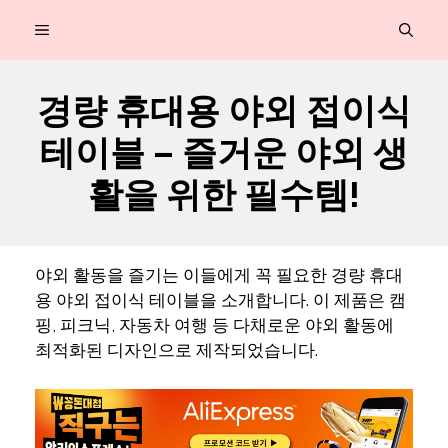
컨
MENU
텐
츠
경량 휴대용 야외 접이식
로
테이블 – 즐거운 야외 생
건
너
활을 위한 필수템!
뛰
기
야외 활동을 즐기는 이들에게 꼭 필요한 경량 휴대
용 야외 접이식 테이블을 소개합니다. 이 제품은 캠
핑, 피크닉, 자동차 여행 등 다채로운 야외 활동에
최적화된 디자인으로 제작되었습니다.