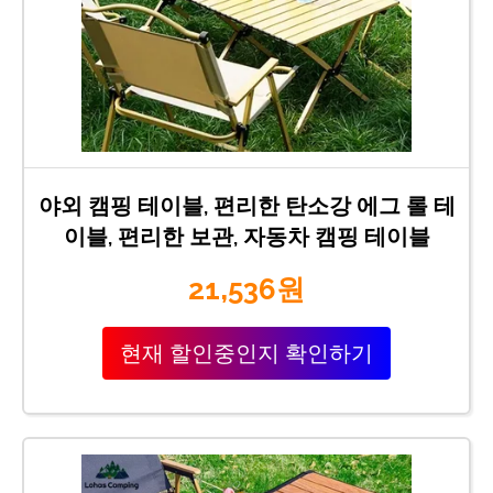
야외 캠핑 테이블, 편리한 탄소강 에그 롤 테
이블, 편리한 보관, 자동차 캠핑 테이블
21,536원
현재 할인중인지 확인하기