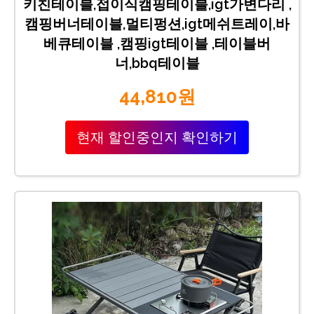
키친테이블,접이식캠핑테이블,igt가변다리 ,
캠핑버너테이블,멀티펑션,igt메쉬트레이,바
베큐테이블 ,캠핑igt테이블 ,테이블버
너,bbq테이블
44,810원
현재 할인중인지 확인하기