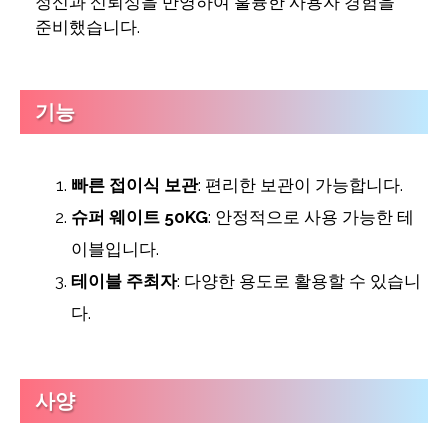
정신과 신뢰성을 반영하여 훌륭한 사용자 경험을
준비했습니다.
기능
빠른 접이식 보관
: 편리한 보관이 가능합니다.
슈퍼 웨이트 50KG
: 안정적으로 사용 가능한 테
이블입니다.
테이블 주최자
: 다양한 용도로 활용할 수 있습니
다.
사양