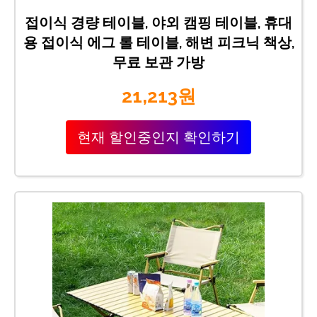
접이식 경량 테이블, 야외 캠핑 테이블, 휴대
용 접이식 에그 롤 테이블, 해변 피크닉 책상,
무료 보관 가방
21,213원
현재 할인중인지 확인하기