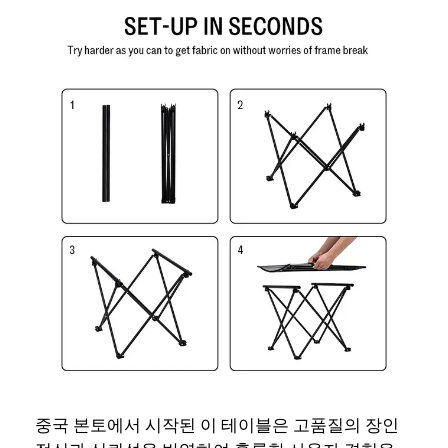
중국 본토에서 시작된 이 테이블은 고품질의 장인