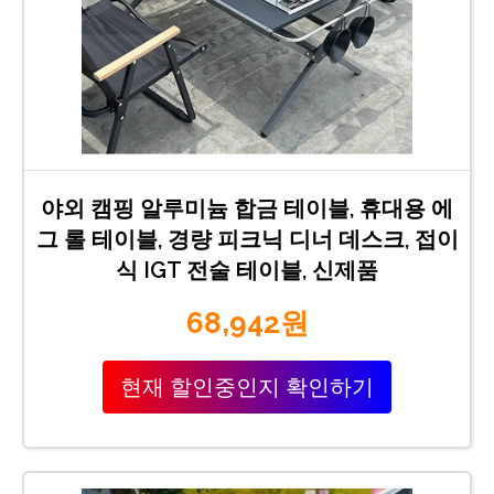
야외 캠핑 알루미늄 합금 테이블, 휴대용 에
그 롤 테이블, 경량 피크닉 디너 데스크, 접이
식 IGT 전술 테이블, 신제품
68,942원
현재 할인중인지 확인하기