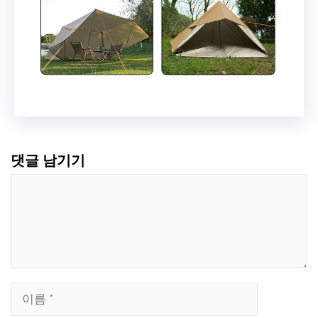
댓글 남기기
댓
글
이
름