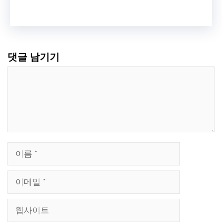
댓글 남기기
댓
글
이
름
이
메
웹
일