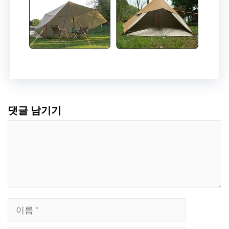
댓글 남기기
댓
글
이
름