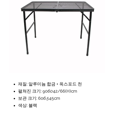
재질: 알루미늄 합금 + 옥스포드 천
펼쳐진 크기: 90
60
42/66(H)cm
보관 크기: 60
6.5
45cm
색상: 블랙