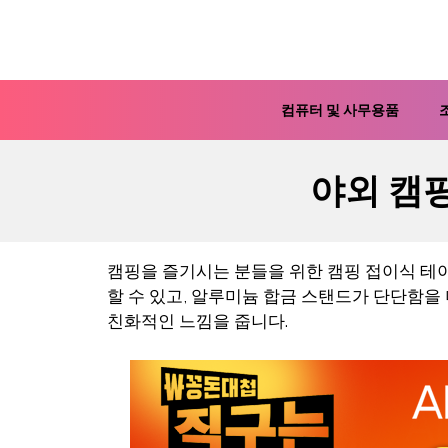
컨
텐
츠
로
컴퓨터 및 사무용품
건
너
야외 캠
뛰
기
캠핑을 즐기시는 분들을 위한 캠핑 접이식 테
할 수 있고, 알루미늄 합금 스탠드가 단단함
친화적인 느낌을 줍니다.