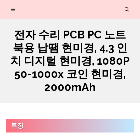
컨
MENU
텐
츠
전자 수리 PCB PC 노트
로
북용 납땜 현미경, 4.3 인
건
너
치 디지털 현미경, 1080P
뛰
50-1000x 코인 현미경,
기
2000mAh
특징