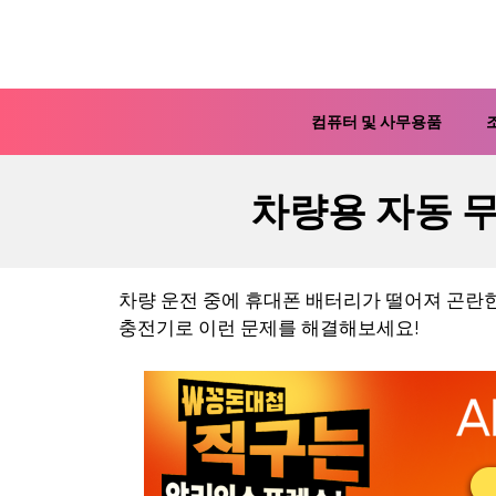
컨
텐
츠
로
컴퓨터 및 사무용품
건
너
차량용 자동 
뛰
기
차량 운전 중에 휴대폰 배터리가 떨어져 곤란한 
충전기로 이런 문제를 해결해보세요!