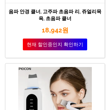
음파 안경 클너, 고주파 초음파 리, 쥬얼리목
욕, 초음파 클너
18,942원
현재 할인중인지 확인하기