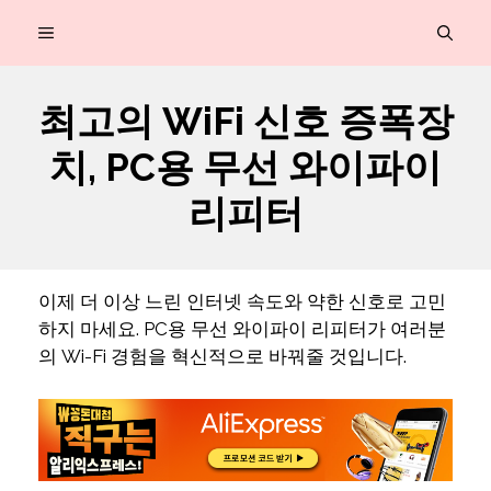
컨
MENU
텐
츠
최고의 WiFi 신호 증폭장
로
치, PC용 무선 와이파이
건
너
리피터
뛰
기
이제 더 이상 느린 인터넷 속도와 약한 신호로 고민
하지 마세요. PC용 무선 와이파이 리피터가 여러분
의 Wi-Fi 경험을 혁신적으로 바꿔줄 것입니다.