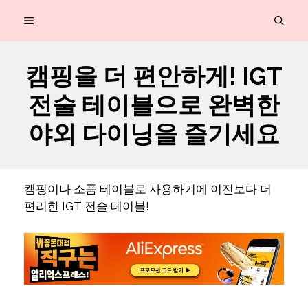
컨
MENU
텐
츠
캠핑을 더 편안하게! IGT
로
전술 테이블으로 완벽한
건
너
야외 다이닝을 즐기세요
뛰
기
캠핑이나 소품 테이블로 사용하기에 이전보다 더
편리한 IGT 전술 테이블!