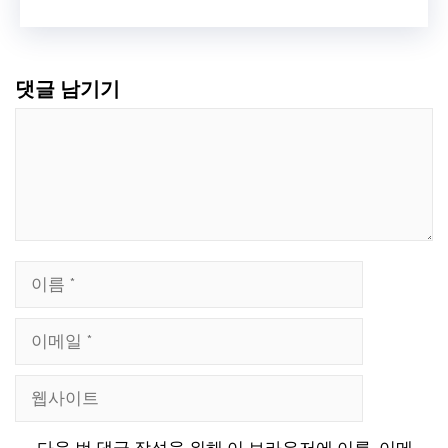
댓글 남기기
댓
글
이
름
이
메
웹
일
사