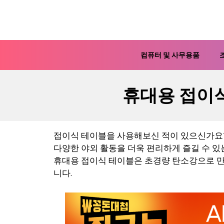
컨
텐
츠
로
컴퓨터 및 사무용품
건
너
휴대용 접이식
뛰
기
접이식 테이블을 사용해보신 적이 있으신가요? 
다양한 야외 활동을 더욱 편리하게 즐길 수 있
휴대용 접이식 테이블은 초경량 탄소강으로 
니다.