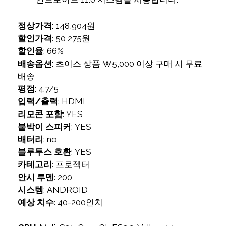
정상가격
: 148,904원
할인가격
: 50,275원
할인율
: 66%
배송옵션
: 초이스 상품 ₩5,000 이상 구매 시 무료
배송
평점
: 4.7/5
입력/출력
: HDMI
리모콘 포함
: YES
붙박이 스피커
: YES
배터리
: no
블루투스 호환
: YES
카테고리
: 프로젝터
안시 루멘
: 200
시스템
: ANDROID
예상 치수
: 40-200인치