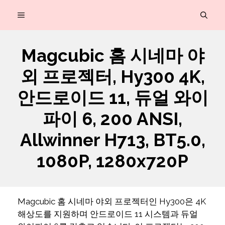
컨
MENU
텐
츠
Magcubic 홈 시네마 야
로
외 프로젝터, Hy300 4K,
건
너
안드로이드 11, 듀얼 와이
뛰
파이 6, 200 ANSI,
기
Allwinner H713, BT5.0,
1080P, 1280x720P
Magcubic 홈 시네마 야외 프로젝터인 Hy300은 4K
해상도를 지원하며 안드로이드 11 시스템과 듀얼