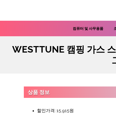
컨
텐
츠
로
컴퓨터 및 사무용품
건
너
WESTTUNE 캠핑 가스 
뛰
기
상품 정보
할인가격: 15,915원