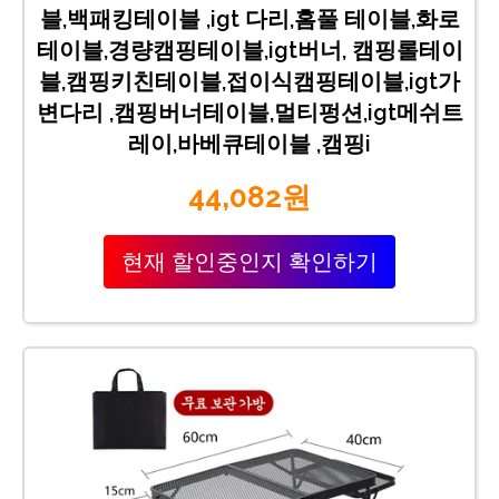
블,백패킹테이블 ,igt 다리,홈풀 테이블,화로
테이블,경량캠핑테이블,igt버너, 캠핑롤테이
블,캠핑키친테이블,접이식캠핑테이블,igt가
변다리 ,캠핑버너테이블,멀티펑션,igt메쉬트
레이,바베큐테이블 ,캠핑i
44,082원
현재 할인중인지 확인하기