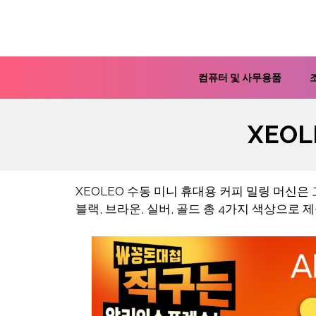
컨
텐
츠
로
컴퓨터 및 사무용품
건
너
XEO
뛰
기
XEOLEO 수동 미니 휴대용 커피 밀링 머신
블랙, 브라운, 실버, 골드 총 4가지 색상으로 